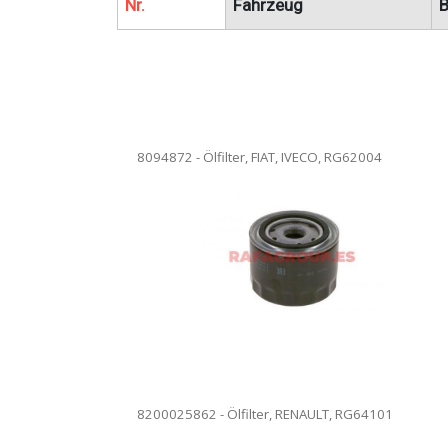
Nr.
Fahrzeug
B
8094872 - Ölfilter, FIAT, IVECO, RG62004
02750 – Ölfilter. Ölfilterwechsel in
en Anlagen. Vollständige Rezension.
9091503006 - Ölfi
are kann versendet werden.
unseren Anlagen
Die Ware kann v
8200025862 - Ölfilter, RENAULT, RG64101