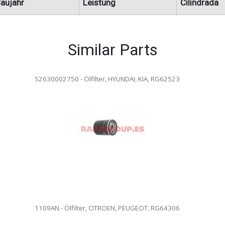
aujahr
Leistung
Cilindrada
Similar Parts
S2630002750 - Ölfilter, HYUNDAI, KIA, RG62523
lter. Ölfilterwechsel in
. Vollständige Rezension.
ersendet werden.
1109AN - Ölfilter, CITROEN, PEUGEOT, RG64306