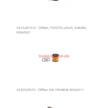
04152B1010 - Ölfilter, TOYOTA, LEXUS, SUBARU,
RG64507
lter. Ölfilterwechsel in
. Vollständige Rezension.
ersendet werden.
263202F010 - Ölfilter, KIA, HYUNDAI, RG64511