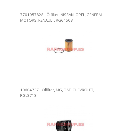
7701057828 - Ölfilter, NISSAN, OPEL, GENERAL
MOTORS, RENAULT, RG64503
filter. Ölfilterwechsel in
. Vollständige Rezension.
ersendet werden.
10604737 - Ölfilter, MG, FIAT, CHEVROLET,
RGLS718
ilter. Ölfilterwechsel in
. Vollständige Rezension.
ersendet werden.