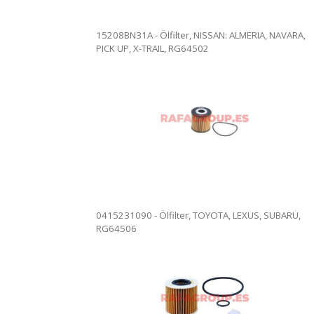
15208BN31A - Ölfilter, NISSAN: ALMERIA, NAVARA,
PICK UP, X-TRAIL, RG64502
7828 - Ölfilter. Ölfilterwechsel in
15430RSRE01 – Öl
en Anlagen. Vollständige Rezension.
unseren Anlagen
are kann versendet werden.
Die Ware kann v
0415231090 - Ölfilter, TOYOTA, LEXUS, SUBARU,
RG64506
11428593186 - Ölf
unseren Anlagen
37 - Ölfilter. Ölfilterwechsel in
Die Ware kann v
en Anlagen. Vollständige Rezension.
are kann versendet werden.