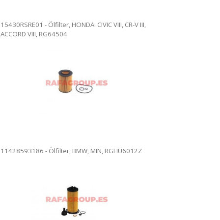
15430RSRE01 - Ölfilter, HONDA: CIVIC VIII, CR-V III,
ACCORD VIII, RG64504
11428593186 - Ölfilter, BMW, MIN, RGHU6012Z