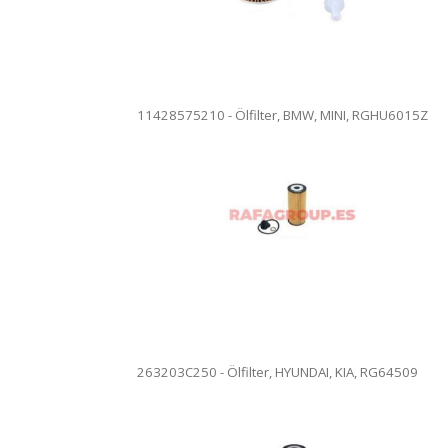
11428575210 - Ölfilter, BMW, MINI, RGHU6015Z
263202A002 - Ölfi
unseren Anlagen
1010 - Ölfilter. Ölfilterwechsel in
Die Ware kann v
en Anlagen. Vollständige Rezension.
are kann versendet werden.
263203C250 - Ölfilter, HYUNDAI, KIA, RG64509