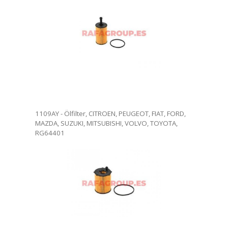
. Ölfilterwechsel in unseren
ndige Rezension. Die Ware
werden.
1109AY - Ölfilter, CITROEN, PEUGEOT, FIAT, FORD,
MAZDA, SUZUKI, MITSUBISHI, VOLVO, TOYOTA,
RG64401
. Ölfilterwechsel in unseren
ndige Rezension. Die Ware
werden.