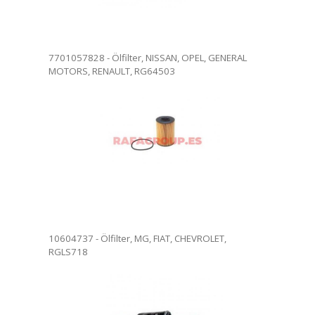
7701057828 - Ölfilter, NISSAN, OPEL, GENERAL
MOTORS, RENAULT, RG64503
filter. Ölfilterwechsel in
. Vollständige Rezension.
ersendet werden.
10604737 - Ölfilter, MG, FIAT, CHEVROLET,
RGLS718
ilter. Ölfilterwechsel in
. Vollständige Rezension.