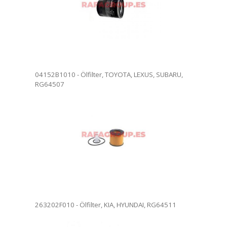
ersendet werden.
04152B1010 - Ölfilter, TOYOTA, LEXUS, SUBARU,
RG64507
lter. Ölfilterwechsel in
. Vollständige Rezension.
ersendet werden.
263202F010 - Ölfilter, KIA, HYUNDAI, RG64511