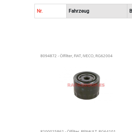
Nr.
Fahrzeug
B
8094872 - Ölfilter, FIAT, IVECO, RG62004
02810 - Ölfilter. Ölfilterwechsel in
9091503006 - Ölfi
en Anlagen. Vollständige Rezension.
unseren Anlagen
are kann versendet werden.
Die Ware kann v
8200025862 - Ölfilter, RENAULT, RG64101