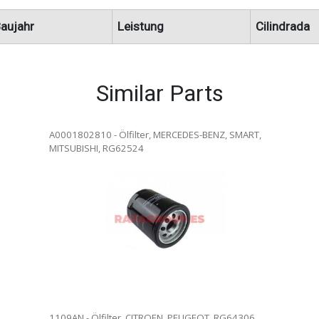
aujahr
Leistung
Cilindrada
Similar Parts
A0001802810 - Ölfilter, MERCEDES-BENZ, SMART,
MITSUBISHI, RG62524
lter. Ölfilterwechsel in
. Vollständige Rezension.
ersendet werden.
1109AN - Ölfilter, CITROEN, PEUGEOT, RG64306