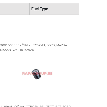
Fuel Type
9091503006 - Ölfilter, TOYOTA, FORD, MAZDA,
NISSAN, VAG, RG62526
1109AH - Ölfilter, CITROEN, PEUGEOT, FIAT, FORD,