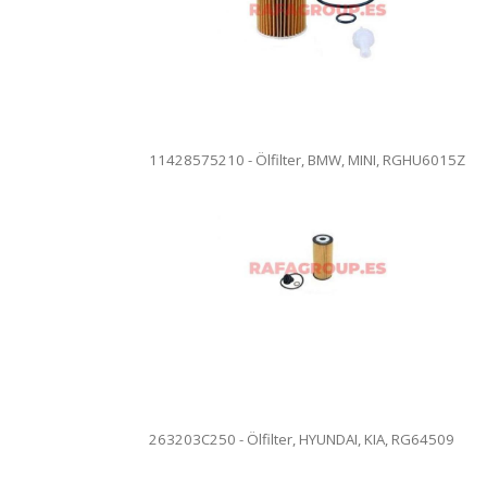
Die Ware kann v
en Anlagen. Vollständige Rezension.
are kann versendet werden.
11428575210 - Ölfilter, BMW, MINI, RGHU6015Z
263202A002 - Ölfi
unseren Anlagen
1010 - Ölfilter. Ölfilterwechsel in
Die Ware kann v
en Anlagen. Vollständige Rezension.
are kann versendet werden.
263203C250 - Ölfilter, HYUNDAI, KIA, RG64509