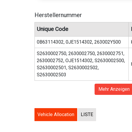
Herstellernummer
Unique Code
0B63114302, 0JE1514302, 263002Y500
S2630002750, 2630002750, 2630002751,
2630002752, OJE1514302, S2630002500,
S2630002501, S2630002502,
S2630002503
Mehr Anzeigen
Vehicle Allocation
LISTE