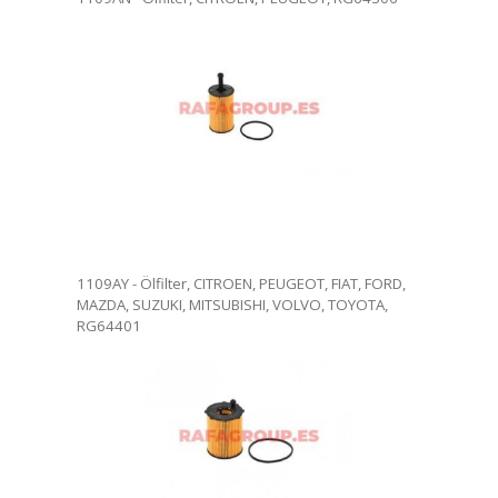
. Ölfilterwechsel in unseren
ndige Rezension. Die Ware
werden.
1109AY - Ölfilter, CITROEN, PEUGEOT, FIAT, FORD,
MAZDA, SUZUKI, MITSUBISHI, VOLVO, TOYOTA,
RG64401
. Ölfilterwechsel in unseren
ndige Rezension. Die Ware
werden.