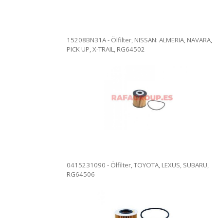
15208BN31A - Ölfilter, NISSAN: ALMERIA, NAVARA,
PICK UP, X-TRAIL, RG64502
7828 - Ölfilter. Ölfilterwechsel in
15430RSRE01 – Öl
en Anlagen. Vollständige Rezension.
unseren Anlagen
are kann versendet werden.
Die Ware kann v
0415231090 - Ölfilter, TOYOTA, LEXUS, SUBARU,
RG64506
11428593186 - Ölf
unseren Anlagen
37 - Ölfilter. Ölfilterwechsel in