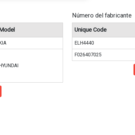
Número del fabricante
Model
Unique Code
KIA
ELH4440
F026407025
HYUNDAI