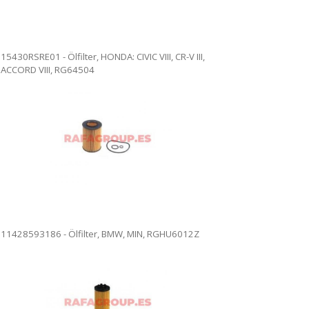
15430RSRE01 - Ölfilter, HONDA: CIVIC VIII, CR-V III,
ACCORD VIII, RG64504
11428593186 - Ölfilter, BMW, MIN, RGHU6012Z