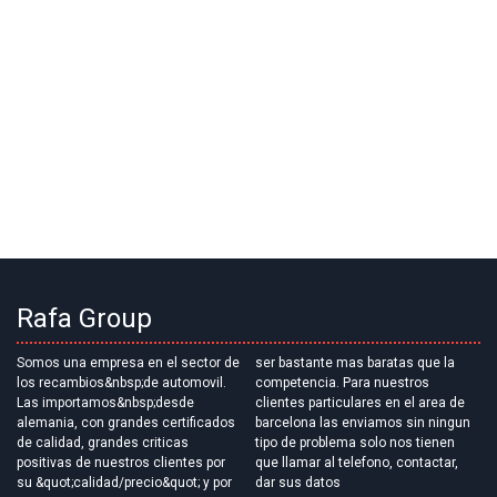
Rafa Group
Somos una empresa en el sector de
ser bastante mas baratas que la
los recambios&nbsp;de automovil.
competencia. Para nuestros
Las importamos&nbsp;desde
clientes particulares en el area de
alemania, con grandes certificados
barcelona las enviamos sin ningun
de calidad, grandes criticas
tipo de problema solo nos tienen
positivas de nuestros clientes por
que llamar al telefono, contactar,
su &quot;calidad/precio&quot; y por
dar sus datos