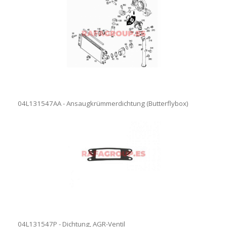
04L131547AA - Ansaugkrümmerdichtung (Butterflybox)
04L131547P - Dichtung, AGR-Ventil