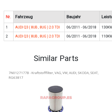
Nr.
Fahrzeug
Baujahr
Leist
1
AUDI Q3 ( 8UB , 8UG ) 2.0 TDI
06/2011 - 06/2018
130KW
2
AUDI Q3 ( 8UB , 8UG ) 2.0 TDI
06/2011 - 06/2018
110KW
Similar Parts
7N0127177B - Kraftstofffilter, VAG, VW, AUDI, SKODA, SEAT,
RG63817