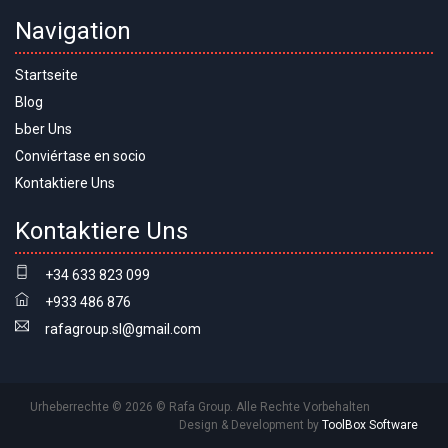
Navigation
Startseite
Blog
Ьber Uns
Conviértase en socio
Kontaktiere Uns
Kontaktiere Uns
+34 633 823 099
+933 486 876
rafagroup.sl@gmail.com
Urheberrechte © 2026 © Rafa Group. Alle Rechte Vorbehalten
Design & Development by
ToolBox Software