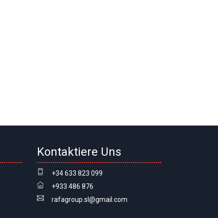
Kontaktiere Uns
+34 633 823 099
+933 486 876
rafagroup.sl@gmail.com